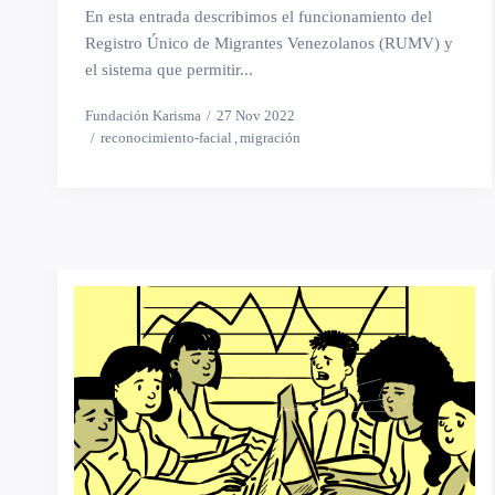
En esta entrada describimos el funcionamiento del
Registro Único de Migrantes Venezolanos (RUMV) y
el sistema que permitir...
Fundación Karisma
27 Nov 2022
reconocimiento-facial
migración