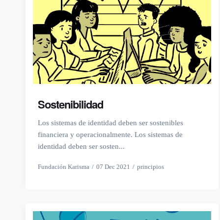
Sostenibilidad
Los sistemas de identidad deben ser sostenibles
financiera y operacionalmente. Los sistemas de
identidad deben ser sosten...
Fundación Karisma
07 Dec 2021
principios